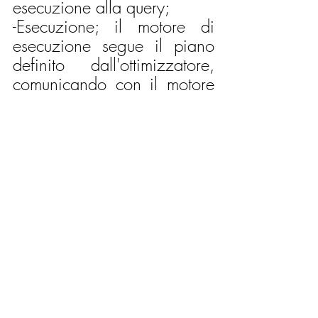
esecuzione alla query;
-Esecuzione; il motore di 
esecuzione segue il piano 
definito dall'ottimizzatore, 
comunicando con il motore 
di archiviazione;
-Output; una volta che il 
motore di esecuzione ha 
elaborato la query
, il 
risultato viene formattato e 
riassegnato all'utente.
FONTE
Pratt, P. J. (2001). Guida a 
SQL. Apogeo Editore.