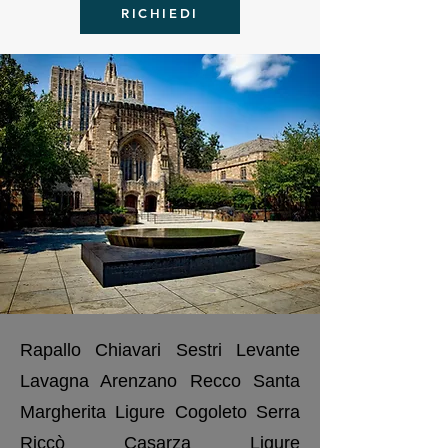
RICHIEDI
Rapallo Chiavari Sestri Levante
Lavagna Arenzano Recco Santa
Margherita Ligure Cogoleto Serra
Riccò Casarza Ligure