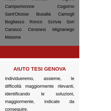
Campomorone Cogorno
Sant'Olcese Busalla Camogli
Bogliasco Ronco Scrivia Sori
Carasco Ceranesi Mignanego
Masone
AIUTO TESI GENOVA
Individueremo, assieme, le
difficoltà maggiormente rilevanti,
identificando le soluzioni,
maggiormente, indicate da
conseguire.