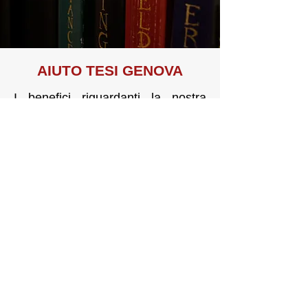
AIUTO TE
SI GENOVA
I benefici riguardanti la nostra
attività sono connessi ad una
maggiore sicurezza e celerità,
un’individuazione precisa del
problema, una rintracciabilità
costante durante l’intera settimana,
oltreché un risparmio garantito.
RICHIEDI