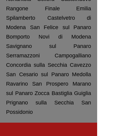
Rangone Finale Emilia
Spilamberto Castelvetro di
Modena San Felice sul Panaro
Bomporto Novi di Modena
Savignano sul Panaro
Serramazzoni Campogalliano
Concordia sulla Secchia Cavezzo
San Cesario sul Panaro Medolla
Ravarino San Prospero Marano
sul Panaro Zocca Bastiglia Guiglia
Prignano sulla Secchia San
Possidonio