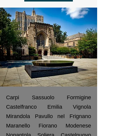
Carpi Sassuolo Formigine
Castelfranco Emilia Vignola
Mirandola Pavullo nel Frignano
Maranello Fiorano Modenese
Nonantola Soliera Castelnuovo