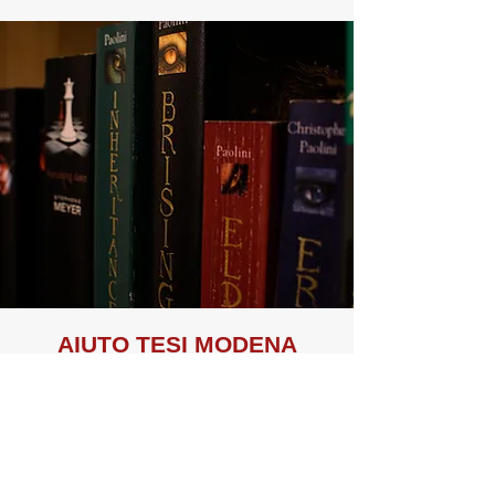
AIUTO TE
SI MODENA
I benefici riguardanti la nostra
attività sono connessi ad una
maggiore sicurezza e celerità,
un’individuazione precisa del