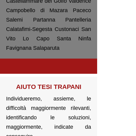
Castellammare del Golfo Valderice
Campobello di Mazara Paceco
Salemi Partanna Pantelleria
Calatafimi-Segesta Custonaci San
Vito Lo Capo Santa Ninfa
Favignana Salaparuta
AIUTO TESI TRAPANI
Individueremo, assieme, le
difficoltà maggiormente rilevanti,
identificando le soluzioni,
maggiormente, indicate da