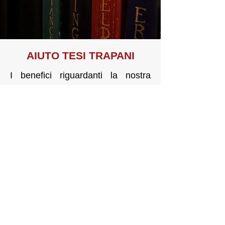
AIUTO TE
SI TRAPANI
I benefici riguardanti la nostra
attività sono connessi ad una
maggiore sicurezza e celerità,
un’individuazione precisa del
problema, una rintracciabilità
costante durante l’intera settimana,
oltreché un risparmio garantito.
RICHIEDI