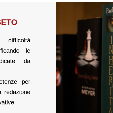
SETO
difficoltà
ificando le
ndicate da
etenze per
la redazione
vative.