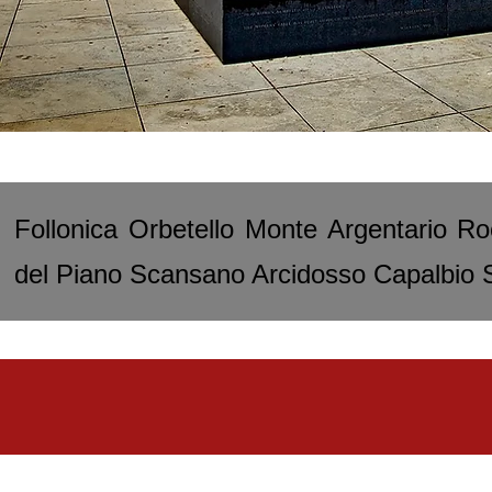
Follonica Orbetello Monte Argentario R
del Piano Scansano Arcidosso Capalbio Sc