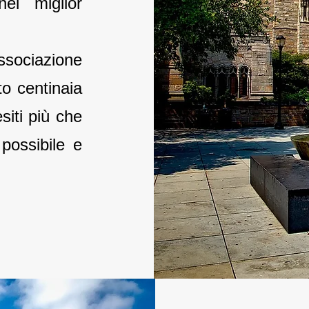
nel miglior
associazione
to centinaia
siti più che
possibile e