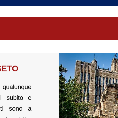
SETO
n qualunque
i subito e
nti sono a