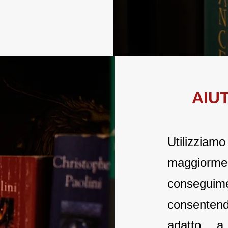
AIU
Utilizzi
maggiormen
conseguim
consenten
adatto a