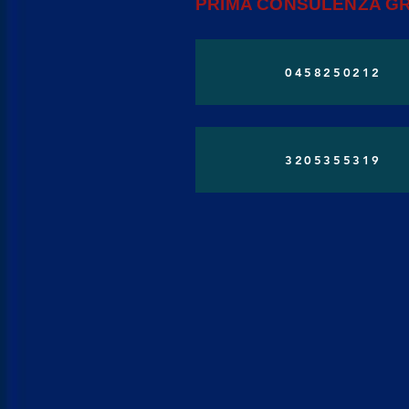
PRIMA CONSULENZA GR
0458250212
3205355319