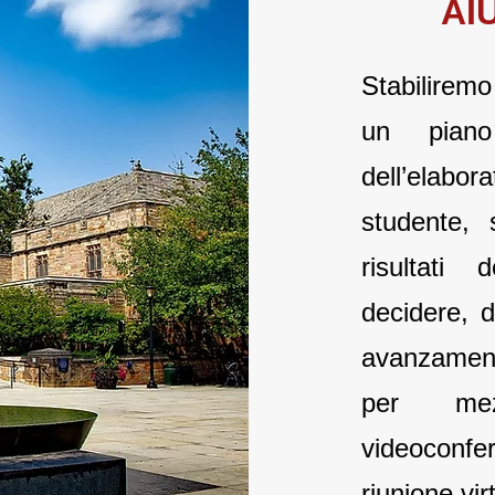
AI
Stabilirem
un piano
dell’elabo
studente, 
risultati 
decidere, d
avanzament
per mez
videoconfe
riunione vir