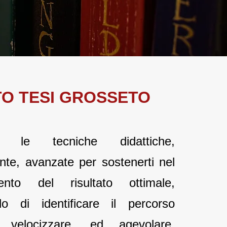
TO T
E
SI GROSSETO
amo le tecniche didattiche,
te, avanzate per sostenerti nel
ento del risultato ottimale,
do di identificare il percorso
 velocizzare, ed agevolare,