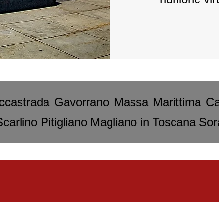
occastrada Gavorrano Massa Marittima Cas
arlino Pitigliano Magliano in Toscana Sor