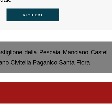
RICHIEDI
tiglione della Pescaia Manciano Castel
ano Civitella Paganico Santa Fiora