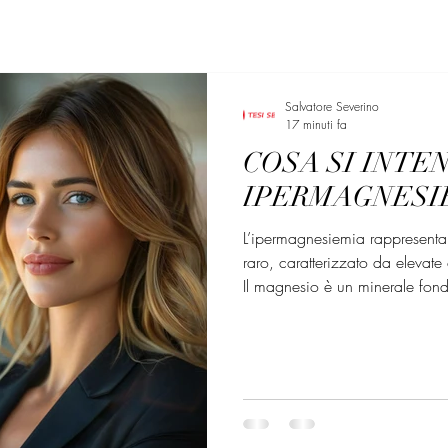
Salvatore Severino
17 minuti fa
COSA SI INTE
IPERMAGNESI
L’ipermagnesiemia rappresenta u
raro, caratterizzato da elevat
Il magnesio è un minerale fond
fisiologiche, quali la conduzio
cardiaca, il tono vasomotorio, 
contrazione muscolare. Il magn
funge da cofattore; appare ess
dell’adenosina tri