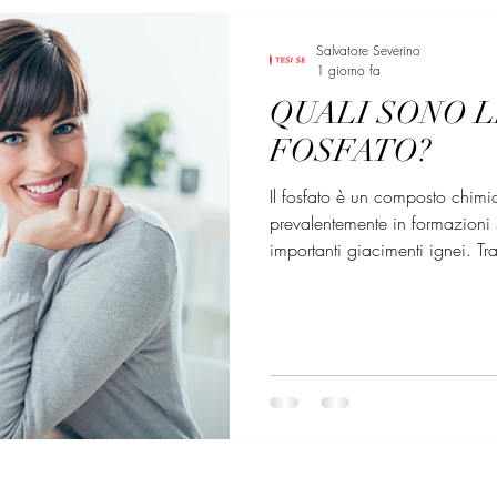
Salvatore Severino
1 giorno fa
QUALI SONO L
FOSFATO?
Il fosfato è un composto chimic
prevalentemente in formazioni
importanti giacimenti ignei. Tra
la Cina, seguita dagli Stati U
occidentale, dalla Russia, dalla
fosfatica viene utilizzata prin
fertilizzanti. I giacimenti sedi
rilev