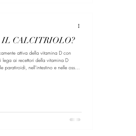
 IL CALCITRIOLO?
gicamente attiva della vitamina D con
 si lega ai recettori della vitamina D
e paratiroidi, nell’intestino e nelle ossa
 di calcio nel sangue, favorendone
 calcitriolo stimola il riassorbimento osseo
ciando il ligando dell’attivatore del
κB (RANKL) dagli