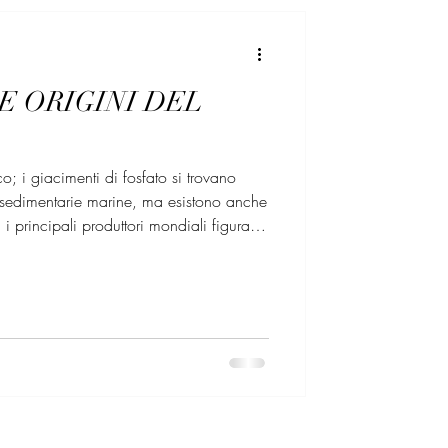
E ORIGINI DEL
o; i giacimenti di fosfato si trovano
 sedimentarie marine, ma esistono anche
 i principali produttori mondiali figurano
niti, dal Marocco e dal Sahara
 Tunisia e dal Brasile. La roccia
cipalmente nella produzione di
mentari sono i produttori, maggiormente,