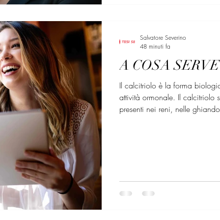
Salvatore Severino
48 minuti fa
A COSA SERVE
Il calcitriolo è la forma biolo
attività ormonale. Il calcitriolo
presenti nei reni, nelle ghiandol
per aumentare i livelli sierici
l’assorbimento nell’intestino. Il
attivando gli osteoclasti e rilas
recettore del fattore nucleare 