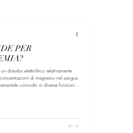
NDE PER
EMIA?
n disturbo elettrolitico relativamente
e concentrazioni di magnesio nel sangue.
amentale coinvolto in diverse funzioni
ne neuromuscolare, l’eccitabilità
il metabolismo dell’insulina e la
esio (Mg) è un minerale vitale che
enziale per il metabolismo