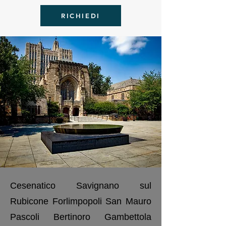
RICHIEDI
Cesenatico Savignano sul
Rubicone Forlimpopoli San Mauro
Pascoli Bertinoro Gambettola