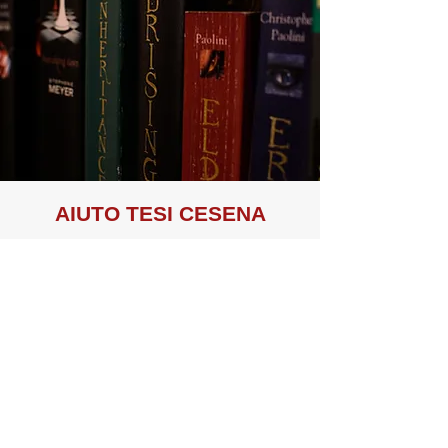
AIUTO TE
SI CESENA
I benefici riguardanti la nostra
attività sono connessi ad una
maggiore sicurezza e celerità,
un’individuazione precisa del
problema, una rintracciabilità
costante durante l’intera settimana,
oltreché un risparmio garantito.