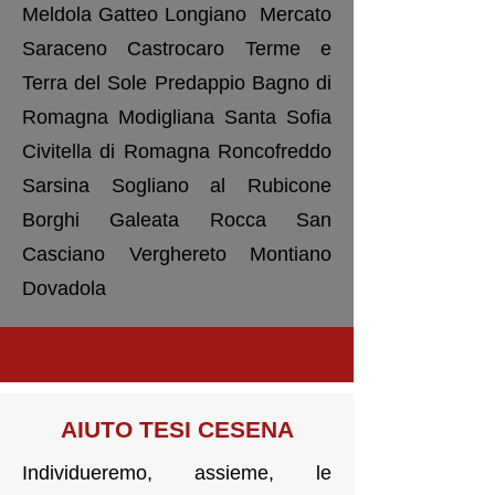
Meldola Gatteo Longiano Mercato
Saraceno Castrocaro Terme e
Terra del Sole Predappio Bagno di
Romagna Modigliana Santa Sofia
Civitella di Romagna Roncofreddo
Sarsina Sogliano al Rubicone
Borghi Galeata Rocca San
Casciano Verghereto Montiano
Dovadola
AIUTO TESI CESENA
Individueremo, assieme, le