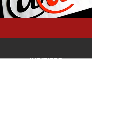
INDIRIZZO
STRADA LE GRAZIE, 2 - 37134 -
VERONA
VIA FELICE CAVALLOTTI,
30-74123
-
TARANTO