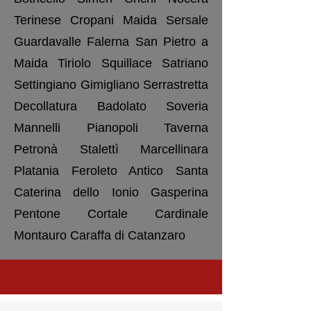
Terinese Cropani Maida Sersale
Guardavalle Falerna San Pietro a
Maida Tiriolo Squillace Satriano
Settingiano Gimigliano Serrastretta
Decollatura Badolato Soveria
Mannelli Pianopoli Taverna
Petronà Stalettì Marcellinara
Platania Feroleto Antico Santa
Caterina dello Ionio Gasperina
Pentone Cortale Cardinale
Montauro Caraffa di Catanzaro