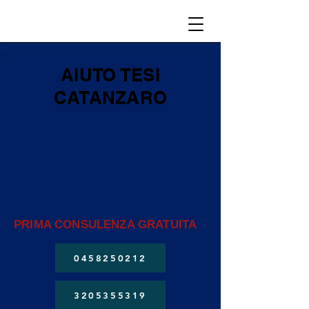
AIUTO TESI
CATANZARO
PRIMA CONSULENZA GRATUITA
0458250212
3205355319