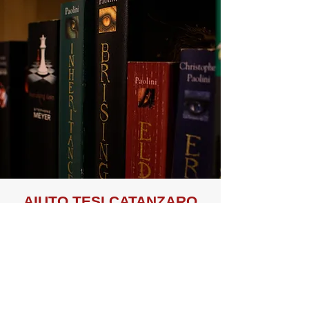
AIUTO TE
SI CATANZARO
I benefici riguardanti la nostra
attività sono connessi ad una
maggiore sicurezza e celerità,
un’individuazione precisa del