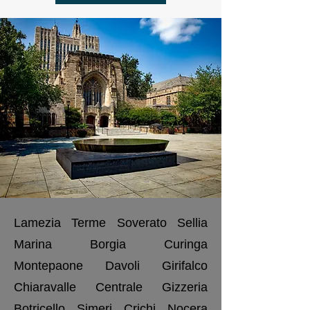
Lamezia Terme Soverato Sellia
Marina Borgia Curinga
Montepaone Davoli Girifalco
Chiaravalle Centrale Gizzeria
Botricello Simeri Crichi Nocera