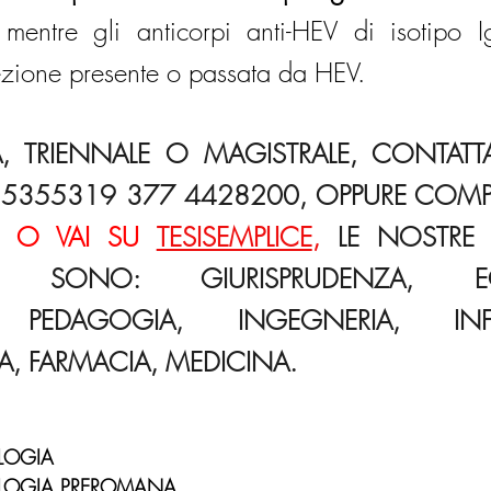
 mentre gli anticorpi anti-HEV di isotipo 
ezione presente o passata da HEV.
A, TRIENNALE O MAGISTRALE, CONTATTA
5355319 377 4428200, OPPURE COMPIL
 O VAI SU 
TESISEMPLICE
,
 LE NOSTRE M
A SONO: GIURISPRUDENZA, EC
, PEDAGOGIA, INGEGNERIA, INFO
CA, FARMACIA, MEDICINA.
OLOGIA
OLOGIA PREROMANA