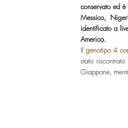
conservato ed è c
Messico, Niger
identificato a l
America.
Il 
genotipo 4 com
stato riscontrat
Giappone, mentre