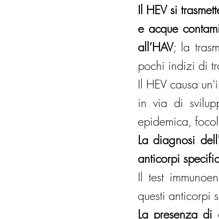
Il HEV si trasmet
e acque contamin
all’HAV
; la tras
pochi indizi di t
Il HEV causa un'i
in via di svilup
epidemica, focola
La diagnosi dell
anticorpi specifi
Il test immunoen
questi anticorpi s
La presenza di a