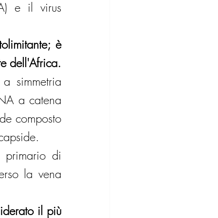
) e il virus 
limitante; è 
e dell'Africa.
a simmetria 
RNA a catena 
ide composto 
 capside.
o primario di 
erso la vena 
derato il più 