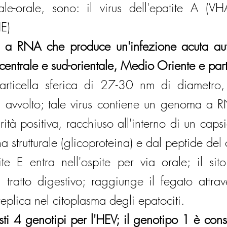
ale-orale, sono: il virus dell'epatite A (VHA
HE)
s a RNA che produce un'infezione acuta auto
centrale e sud-orientale, Medio Oriente e part
rticella sferica di 27-30 nm di diametro, 
n avvolto; tale virus contiene un genoma a 
ità positiva, racchiuso all'interno di un caps
na strutturale (glicoproteina) e dal peptide del
tite E entra nell'ospite per via orale; il sit
l tratto digestivo; raggiunge il fegato attrav
 replica nel citoplasma degli epatociti.
ti 4 genotipi per l'HEV; il genotipo 1 è consi