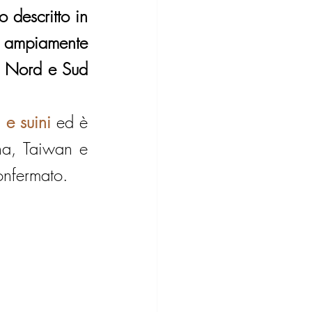
 descritto in 
 ampiamente 
, Nord e Sud 
 e suini
 ed è 
na, Taiwan e 
onfermato.