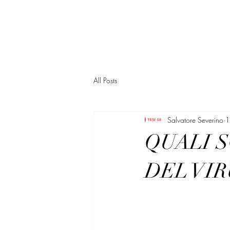
PREPAROTESI.IT
All Posts
Salvatore Severino
1
QUALI 
DEL VIR