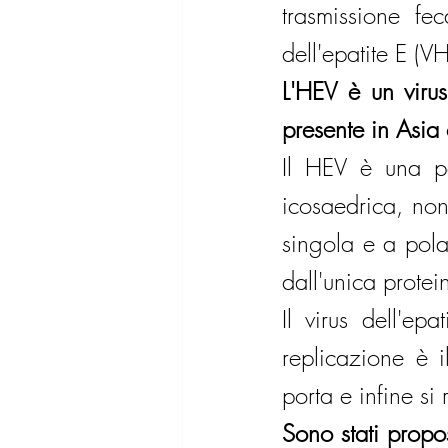
trasmissione fec
dell'epatite E (V
L'HEV è un viru
presente in Asia 
Il HEV è una pa
icosaedrica, no
singola e a polar
dall'unica protei
Il virus dell'epa
replicazione è i
porta e infine si
Sono stati propos