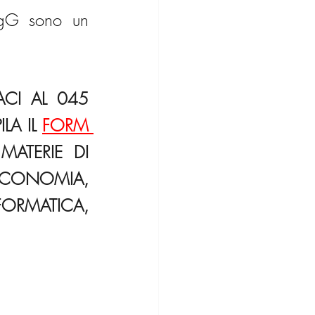
IgG sono un 
CI AL 045 
A IL 
FORM 
ATERIE DI 
ONOMIA, 
RMATICA, 