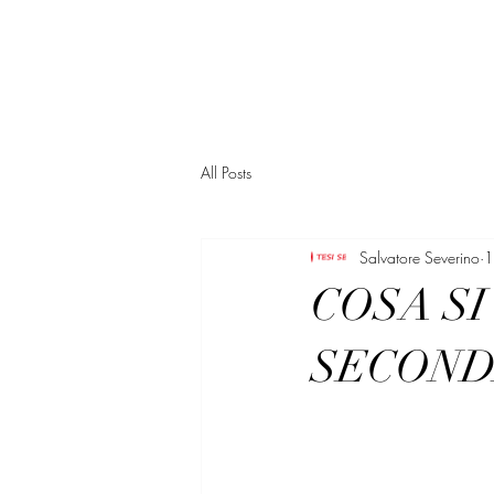
PREPAROTESI.IT
All Posts
Salvatore Severino
1
COSA S
SECOND