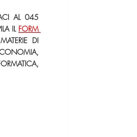
CI AL 045 
A IL 
FORM 
ATERIE DI 
ONOMIA, 
RMATICA, 