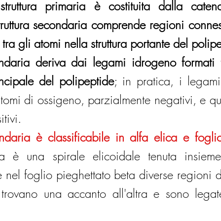
struttura primaria è costituita dalla caten
truttura secondaria comprende regioni conness
ra gli atomi nella struttura portante del polip
ondaria deriva dai legami idrogeno formati t
ncipale del polipeptide
; in pratica, i legami
tomi di ossigeno, parzialmente negativi, e que
tivi.
ndaria è classificabile in alfa elica e foglio
ica è una spirale elicoidale tenuta insiem
 nel foglio pieghettato beta diverse regioni d
i trovano una accanto all'altra e sono lega