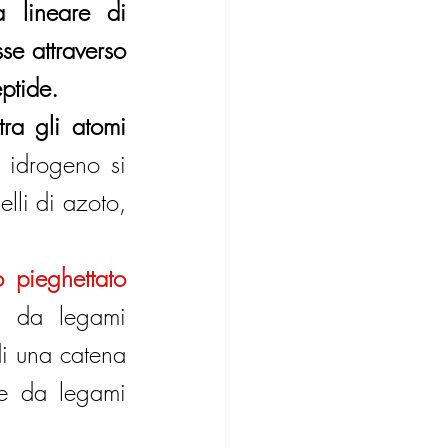
a lineare di 
e attraverso 
eptide.
ra gli atomi 
 idrogeno si 
lli di azoto, 
 pieghettato 
e da legami 
i una catena 
te da legami 