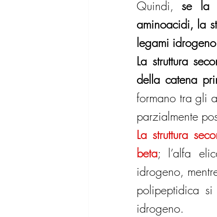
Quindi, 
se la 
aminoacidi, la s
legami idrogeno t
La struttura sec
della catena pri
formano tra gli a
parzialmente posi
La struttura seco
beta
; l’alfa el
idrogeno, mentre
polipeptidica s
idrogeno.