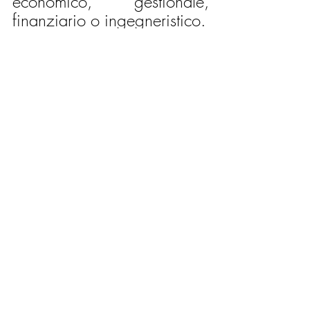
economico, gestionale, 
finanziario o ingegneristico.
FONTE
GU n.36 del 09-05-2025
SE NECESSITI DI 
SUPPORTO E ASSISTENZA 
NELLA REDAZIONE DELLA 
TESI DI LAUREA, TRIENNALE 
O MAGISTRALE, 
CONTATTACI AL 045 
8250212 320 5355319 
377 4428200, OPPURE 
COMPILA IL 
FORM DI 