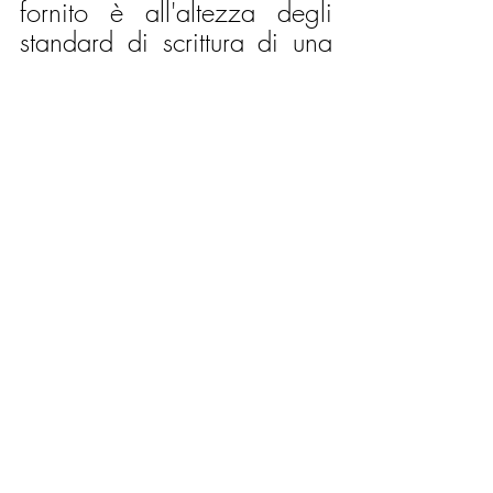
fornito è all'altezza degli 
standard di scrittura di una 
tesi di laurea
 in economia o 
meno, possono rivolgersi al 
nostro team per i servizi di 
revisione.
SE NECESSITI DI AIUTO E 
ASSISTENZA PER LA 
REDAZIONE DELLA 
TESI DI 
LAUREA
, CONTATTACI 
SENZA IMPEGNO ALLO 
045 8250212 377 
4428200 320 5355319, 
OPPRURE COMPILA IL 
FORM DI CONTATTO